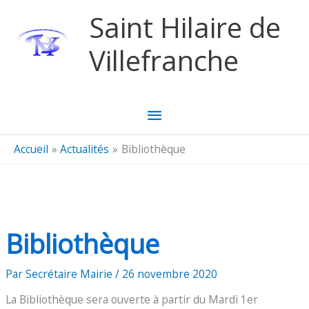
Aller au contenu
Aller au pied de page
Saint Hilaire de
Villefranche
Menu
principal
Accueil
Actualités
Bibliothèque
Bibliothèque
Par
Secrétaire Mairie
/
26 novembre 2020
La Bibliothèque sera ouverte à partir du Mardi 1er