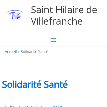
Aller au contenu
Aller au pied de page
Saint Hilaire de
Villefranche
Menu
principal
Accueil
Solidarité Santé
Solidarité Santé