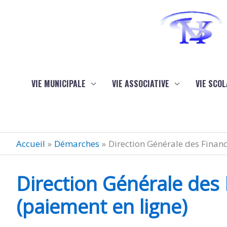
Aller au contenu
Aller au pied de page
VIE MUNICIPALE
VIE ASSOCIATIVE
VIE SCOL
Accueil
Démarches
Direction Générale des Finan
Direction Générale des
(paiement en ligne)