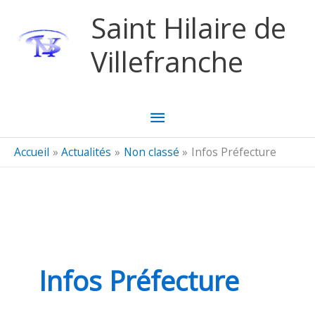
Aller au contenu
Aller au pied de page
Saint Hilaire de
Villefranche
Menu
principal
Accueil
Actualités
Non classé
Infos Préfecture
Infos Préfecture