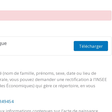
que
Télécharger
té (nom de famille, prénoms, sexe, date ou lieu de
orale, vous pouvez demander une rectification à l’INSEE
tudes Économiques) qui gère ce répertoire, en vous
/R49454
x informations contenues sur l’acte de naissance.