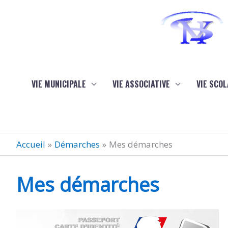
Aller au contenu
Aller au pied de page
VIE MUNICIPALE
VIE ASSOCIATIVE
VIE SCOL
Accueil
Démarches
Mes démarches
Mes démarches