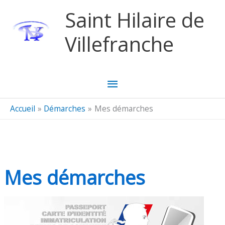
Aller au contenu
Aller au pied de page
Saint Hilaire de
Villefranche
Menu
principal
Accueil
Démarches
Mes démarches
Mes démarches