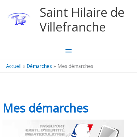
Aller au contenu
Aller au pied de page
Saint Hilaire de
Villefranche
Menu
principal
Accueil
Démarches
Mes démarches
Mes démarches