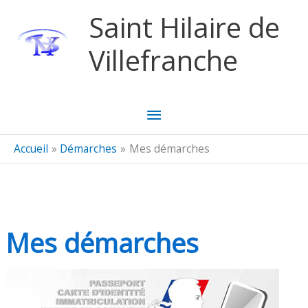
Aller au contenu
Aller au pied de page
Saint Hilaire de
Villefranche
Menu
principal
Accueil
Démarches
Mes démarches
Mes démarches