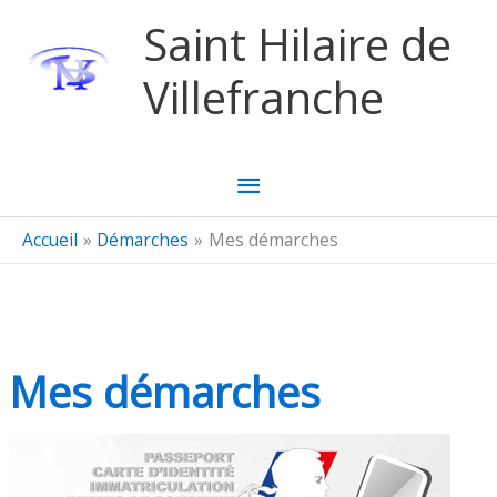
Aller au contenu
Aller au pied de page
Saint Hilaire de
Villefranche
Menu
principal
Accueil
Démarches
Mes démarches
Mes démarches