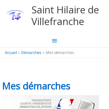
Aller au contenu
Aller au pied de page
Saint Hilaire de
Villefranche
Menu
principal
Accueil
Démarches
Mes démarches
Mes démarches