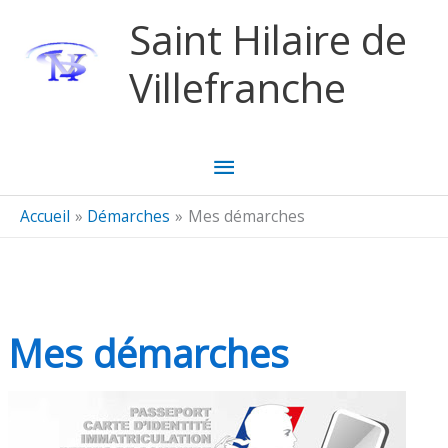
Aller au contenu
Aller au pied de page
Saint Hilaire de
Villefranche
Menu
principal
Accueil
Démarches
Mes démarches
Mes démarches