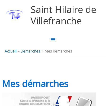
Aller au contenu
Aller au pied de page
Saint Hilaire de
Villefranche
Menu
principal
Accueil
Démarches
Mes démarches
Mes démarches