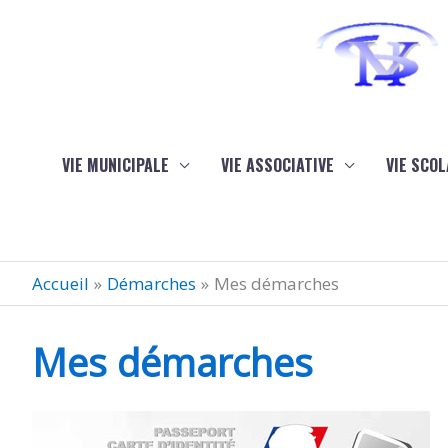
Aller au contenu
Aller au pied de page
VIE MUNICIPALE
VIE ASSOCIATIVE
VIE SCOL
Accueil
Démarches
Mes démarches
Mes démarches