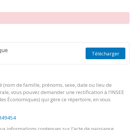
que
Télécharger
té (nom de famille, prénoms, sexe, date ou lieu de
orale, vous pouvez demander une rectification à l’INSEE
tudes Économiques) qui gère ce répertoire, en vous
/R49454
x informations contenues sur l’acte de naissance.