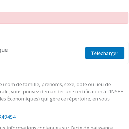
que
Télécharger
té (nom de famille, prénoms, sexe, date ou lieu de
orale, vous pouvez demander une rectification à l’INSEE
tudes Économiques) qui gère ce répertoire, en vous
/R49454
x informations contenues sur l’acte de naissance.