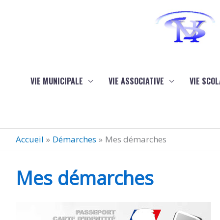
Aller au contenu
Aller au pied de page
VIE MUNICIPALE
VIE ASSOCIATIVE
VIE SCOL
Accueil
Démarches
Mes démarches
Mes démarches