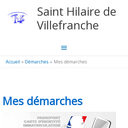
Aller au contenu
Aller au pied de page
Saint Hilaire de
Villefranche
Menu
principal
Accueil
Démarches
Mes démarches
Mes démarches