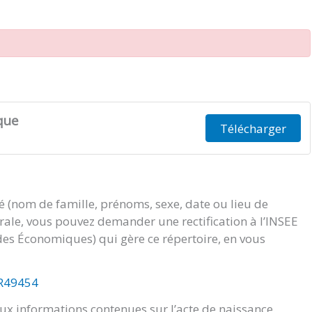
que
Télécharger
té (nom de famille, prénoms, sexe, date ou lieu de
orale, vous pouvez demander une rectification à l’INSEE
tudes Économiques) qui gère ce répertoire, en vous
/R49454
x informations contenues sur l’acte de naissance.