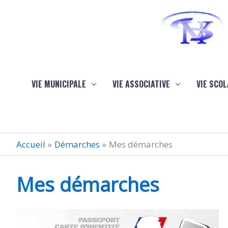
Aller au contenu
Aller au pied de page
VIE MUNICIPALE
VIE ASSOCIATIVE
VIE SCOL
Accueil
Démarches
Mes démarches
Mes démarches