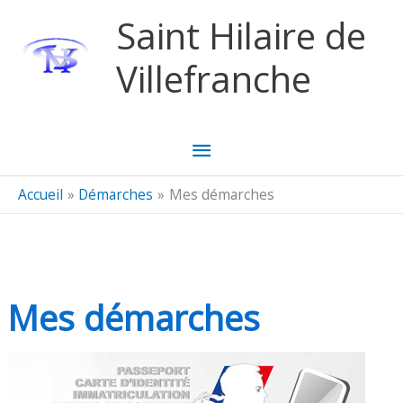
Aller au contenu
Aller au pied de page
Saint Hilaire de
Villefranche
Menu
principal
Accueil
Démarches
Mes démarches
Mes démarches