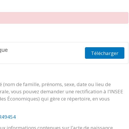
que
Télécharger
té (nom de famille, prénoms, sexe, date ou lieu de
orale, vous pouvez demander une rectification à l’INSEE
tudes Économiques) qui gère ce répertoire, en vous
/R49454
x informations contenues sur l’acte de naissance.