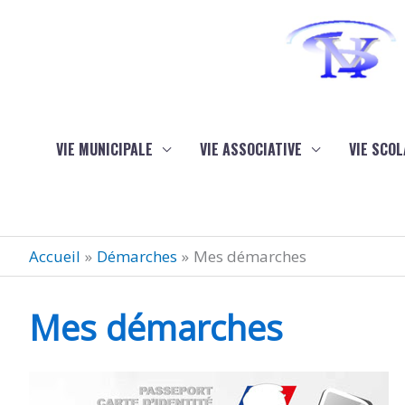
Aller au contenu
Aller au pied de page
VIE MUNICIPALE
VIE ASSOCIATIVE
VIE SCOL
Accueil
Démarches
Mes démarches
Mes démarches