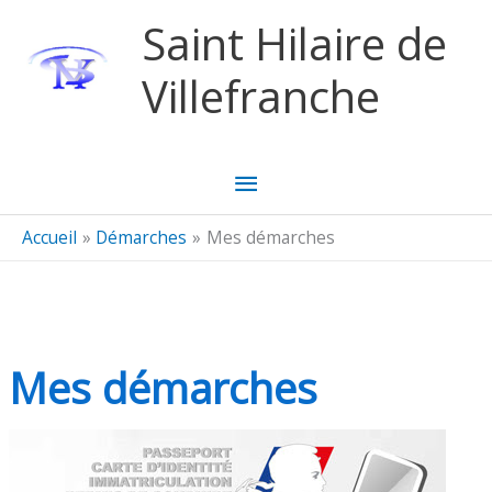
Aller au contenu
Aller au pied de page
Saint Hilaire de
Villefranche
Menu
principal
Accueil
Démarches
Mes démarches
Mes démarches