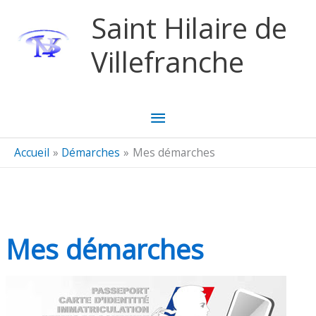
Aller au contenu
Aller au pied de page
Saint Hilaire de
Villefranche
Menu
principal
Accueil
Démarches
Mes démarches
Mes démarches