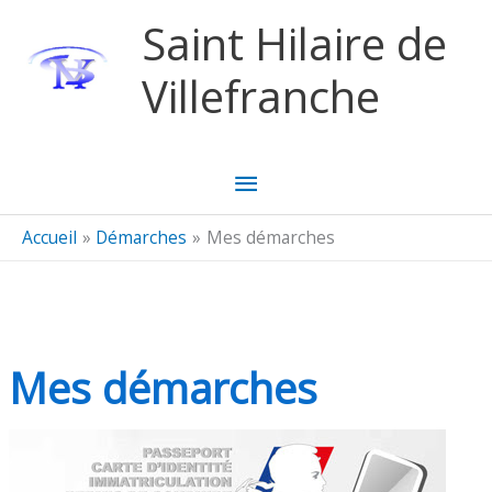
Aller au contenu
Aller au pied de page
Saint Hilaire de
Villefranche
Menu
principal
Accueil
Démarches
Mes démarches
Mes démarches