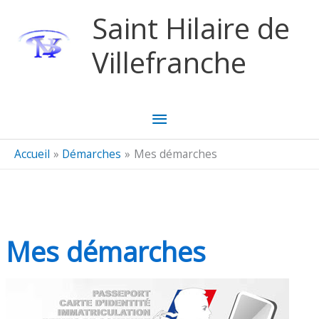
Aller au contenu
Aller au pied de page
Saint Hilaire de
Villefranche
Menu
principal
Accueil
Démarches
Mes démarches
Mes démarches