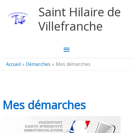
Aller au contenu
Aller au pied de page
Saint Hilaire de
Villefranche
Menu
principal
Accueil
Démarches
Mes démarches
Mes démarches