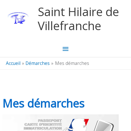
Aller au contenu
Aller au pied de page
Saint Hilaire de
Villefranche
Menu
principal
Accueil
Démarches
Mes démarches
Mes démarches