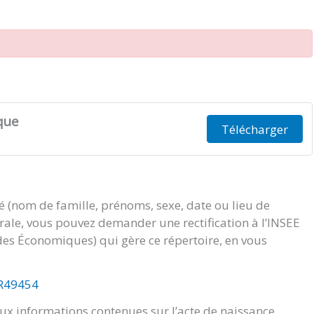
que
Télécharger
té (nom de famille, prénoms, sexe, date ou lieu de
orale, vous pouvez demander une rectification à l’INSEE
tudes Économiques) qui gère ce répertoire, en vous
/R49454
x informations contenues sur l’acte de naissance.