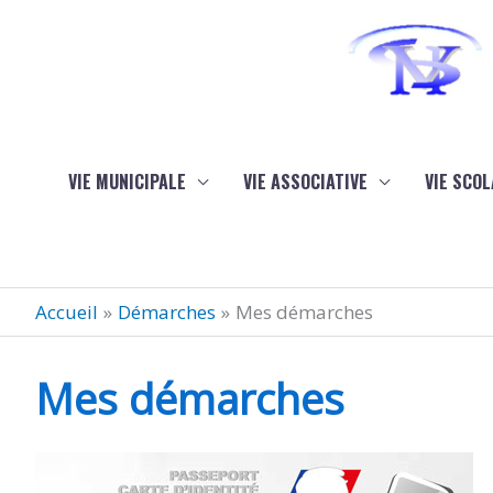
Aller au contenu
Aller au pied de page
VIE MUNICIPALE
VIE ASSOCIATIVE
VIE SCOL
Accueil
Démarches
Mes démarches
Mes démarches