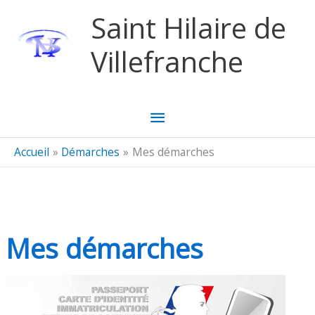
Aller au contenu
Aller au pied de page
Saint Hilaire de
Villefranche
Menu
principal
Accueil
Démarches
Mes démarches
Mes démarches