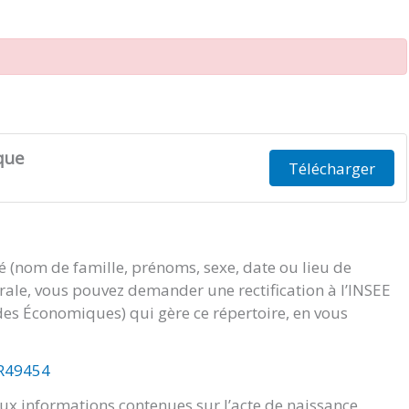
que
Télécharger
té (nom de famille, prénoms, sexe, date ou lieu de
orale, vous pouvez demander une rectification à l’INSEE
tudes Économiques) qui gère ce répertoire, en vous
/R49454
x informations contenues sur l’acte de naissance.