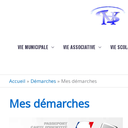
Aller au contenu
Aller au pied de page
VIE MUNICIPALE
VIE ASSOCIATIVE
VIE SCOL
Accueil
Démarches
Mes démarches
Mes démarches