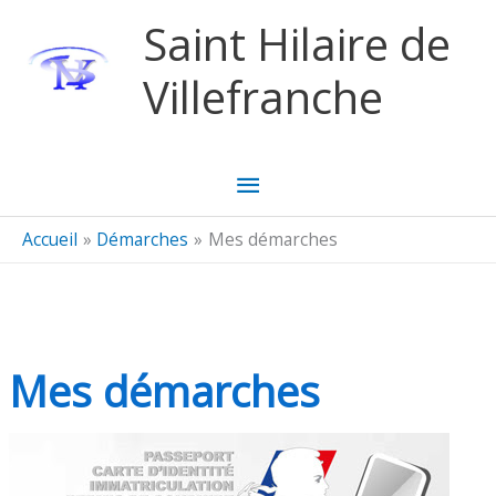
Aller au contenu
Aller au pied de page
Saint Hilaire de
Villefranche
Menu
principal
Accueil
Démarches
Mes démarches
Mes démarches