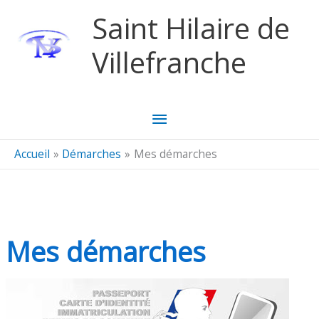
Aller au contenu
Aller au pied de page
Saint Hilaire de
Villefranche
Menu
principal
Accueil
Démarches
Mes démarches
Mes démarches