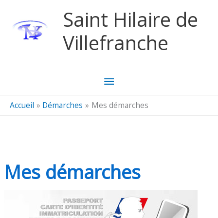
Aller au contenu
Aller au pied de page
Saint Hilaire de
Villefranche
Menu
principal
Accueil
Démarches
Mes démarches
Mes démarches