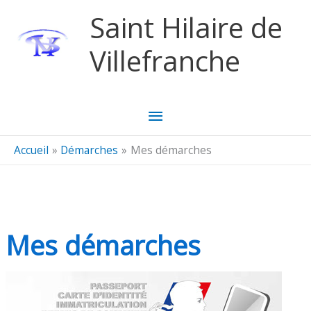
Aller au contenu
Aller au pied de page
Saint Hilaire de
Villefranche
Menu
principal
Accueil
Démarches
Mes démarches
Mes démarches