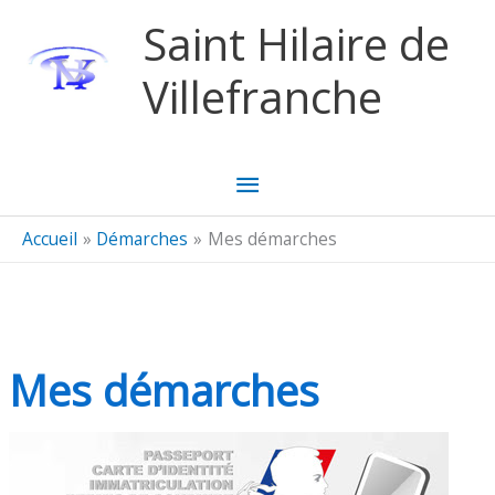
Aller au contenu
Aller au pied de page
Saint Hilaire de
Villefranche
Menu
principal
Accueil
Démarches
Mes démarches
Mes démarches