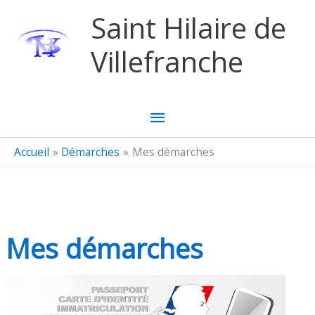
Aller au contenu
Aller au pied de page
Saint Hilaire de
Villefranche
Menu
principal
Accueil
Démarches
Mes démarches
Mes démarches