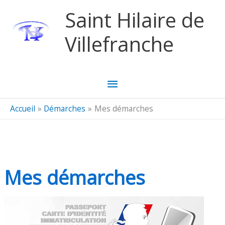
Aller au contenu
Aller au pied de page
Saint Hilaire de
Villefranche
Menu
principal
Accueil
Démarches
Mes démarches
Mes démarches