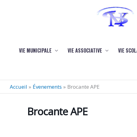
Aller au contenu
Aller au pied de page
VIE MUNICIPALE
VIE ASSOCIATIVE
VIE SCOL
Accueil
Évenements
Brocante APE
Brocante APE