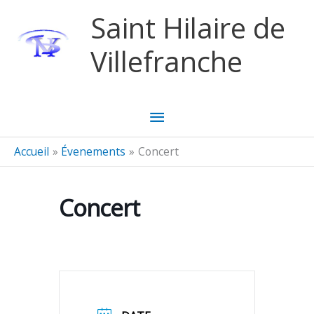
Aller au contenu
Aller au pied de page
Saint Hilaire de
Villefranche
Menu
principal
Accueil
Évenements
Concert
Concert