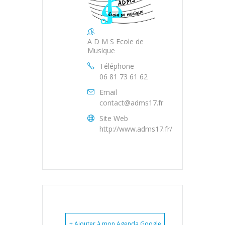
A D M S Ecole de
Musique
Téléphone
06 81 73 61 62
Email
contact@adms17.fr
Site Web
http://www.adms17.fr/
+ Ajouter à mon Agenda Google