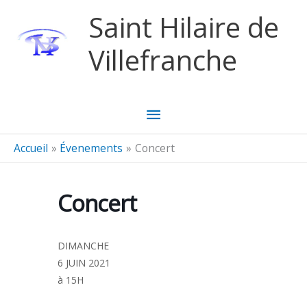
Aller au contenu
Aller au pied de page
Saint Hilaire de
Villefranche
Menu
principal
Accueil
Évenements
Concert
Concert
DIMANCHE
6 JUIN 2021
à 15H