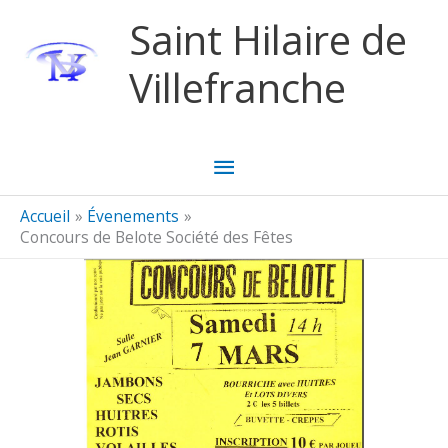
Aller au contenu
Aller au pied de page
Saint Hilaire de
Villefranche
Menu
principal
Accueil
Évenements
Concours de Belote Société des Fêtes