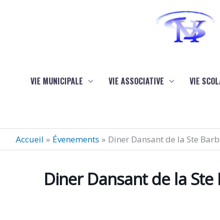
Aller au contenu
Aller au pied de page
VIE MUNICIPALE
VIE ASSOCIATIVE
VIE SCOL
Accueil
Évenements
Diner Dansant de la Ste Bar
Diner Dansant de la Ste