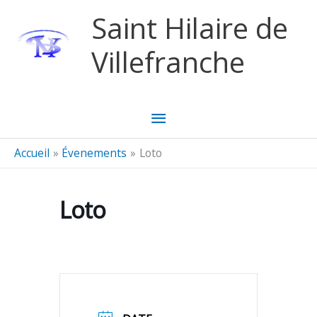
Aller au contenu
Aller au pied de page
Saint Hilaire de
Villefranche
Menu
principal
Accueil
Évenements
Loto
Loto