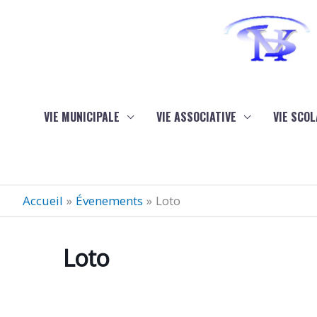
Aller au contenu
Aller au pied de page
VIE MUNICIPALE
VIE ASSOCIATIVE
VIE SCOL
Accueil
Évenements
Loto
Loto