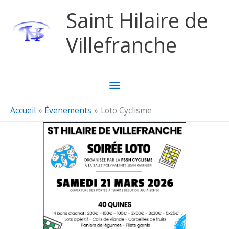
Aller au contenu
Aller au pied de page
Saint Hilaire de
Villefranche
Menu
principal
Accueil
Évenements
Loto Cyclisme