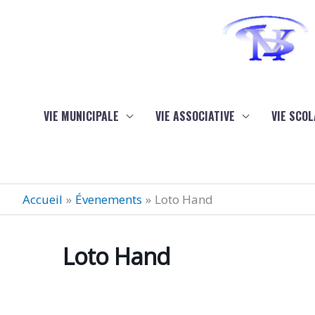
Aller au contenu
Aller au pied de page
VIE MUNICIPALE
VIE ASSOCIATIVE
VIE SCOL
Accueil
Évenements
Loto Hand
Loto Hand