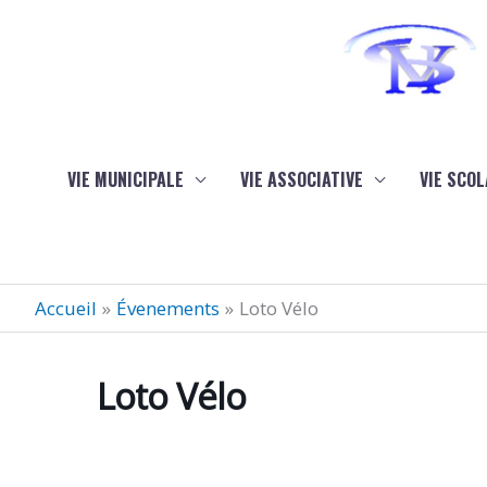
Aller au contenu
Aller au pied de page
VIE MUNICIPALE
VIE ASSOCIATIVE
VIE SCOL
Accueil
Évenements
Loto Vélo
Loto Vélo