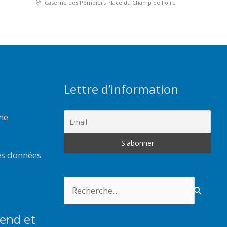
Caserne des Pompiers Place du Champ de Foire
Lettre d’information
rme
es données
Rechercher :
end et