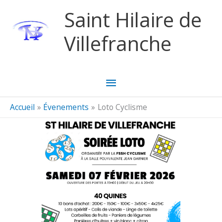
Aller au contenu
Aller au pied de page
Saint Hilaire de
Villefranche
Menu
principal
Accueil
Évenements
Loto Cyclisme