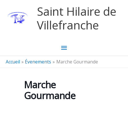
Aller au contenu
Aller au pied de page
Saint Hilaire de
Villefranche
Menu
principal
Accueil
Évenements
Marche Gourmande
Marche
Gourmande