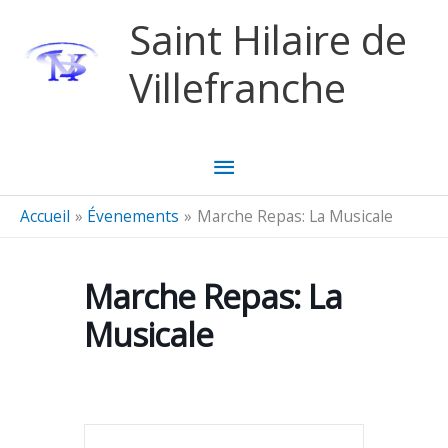
Aller au contenu
Aller au pied de page
Saint Hilaire de
Villefranche
Menu
principal
Accueil
Évenements
Marche Repas: La Musicale
Marche Repas: La
Musicale