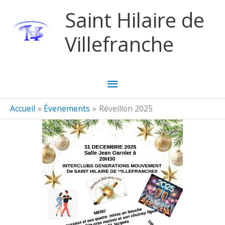
Aller au contenu
Aller au pied de page
Saint Hilaire de
Villefranche
Menu
principal
Accueil
Évenements
Réveillon 2025