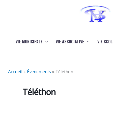
Aller au contenu
Aller au pied de page
VIE MUNICIPALE
VIE ASSOCIATIVE
VIE SCOL
Accueil
Évenements
Téléthon
Téléthon