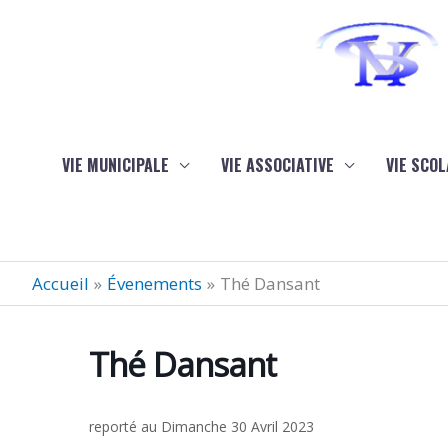
Aller au contenu
Aller au pied de page
VIE MUNICIPALE
VIE ASSOCIATIVE
VIE SCOL
Accueil
Évenements
Thé Dansant
Thé Dansant
reporté au Dimanche 30 Avril 2023